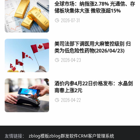
全球市场：纳指涨2.78% 光通信、存
储板块集体大涨 微软涨超15%
(2026/07/31)
2026-07-31
美司法部下调医用大麻管控级别 归
类为低危险性药物(2026/04/23)
2026-04-23
酒价内参4月22日价格发布：水晶剑
南春上涨2元
2026-04-22
友情链接：
zblog模板
zblog群发软件
CRM客户管理系统