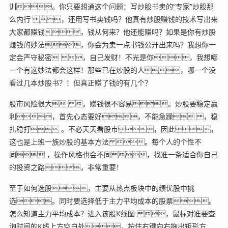
训。你只要想通这个问题：写炒股书卖的“专家”炒股那
么内行 ，还用写书卖钱吗？他真有炒股赚钱的技术写出来
大家都赚钱，钱从何来？他还能赚吗？如果是你有炒股
赚钱的妙法，你会为卖一点书钱公开出来吗？我想你一
定会严守秘密 ，自己发财！不光是你，我想哪
一个有这妙法都会这样！那些已在炒股的人，哪一个没
看过几本炒股书？！但真正赚了钱的有几个？
股市风险很大 ，赚钱很不容易。炒股要稳定赢
利，首先心态要好，不能急躁 ，稳
扎稳打 。不必天天看股市，因此，
这也是上班一族炒股的基本方法 。每个人的个性不
同 ，操作风格也会不同 ，找准一条适合你自己
的投资之路，非常重要！
至于如何选股，主要从热点板块中的绩优股中挑
选。同时要选择低于主力平均成本的股票。
怎么知道主力平均成本？进入该股K线图 ，鼠标对准要查
询时间的K线上方空白处，按住右键向右拖出矩形方