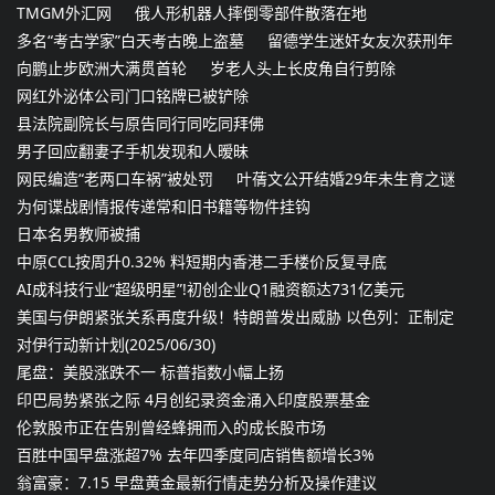
TMGM外汇网
俄人形机器人摔倒零部件散落在地
多名“考古学家”白天考古晚上盗墓
留德学生迷奸女友次获刑年
向鹏止步欧洲大满贯首轮
岁老人头上长皮角自行剪除
网红外泌体公司门口铭牌已被铲除
县法院副院长与原告同行同吃同拜佛
男子回应翻妻子手机发现和人暧昧
网民编造“老两口车祸”被处罚
叶蒨文公开结婚29年未生育之谜
为何谍战剧情报传递常和旧书籍等物件挂钩
日本名男教师被捕
中原CCL按周升0.32% 料短期内香港二手楼价反复寻底
AI成科技行业“超级明星”!初创企业Q1融资额达731亿美元
美国与伊朗紧张关系再度升级！特朗普发出威胁 以色列：正制定
对伊行动新计划(2025/06/30)
尾盘：美股涨跌不一 标普指数小幅上扬
印巴局势紧张之际 4月创纪录资金涌入印度股票基金
伦敦股市正在告别曾经蜂拥而入的成长股市场
百胜中国早盘涨超7% 去年四季度同店销售额增长3%
翁富豪：7.15 早盘黄金最新行情走势分析及操作建议