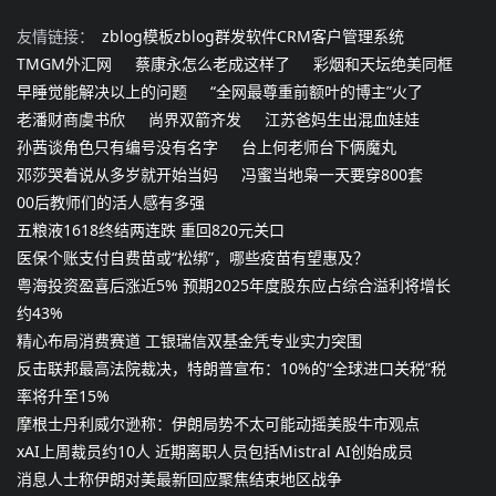
友情链接：
zblog模板
zblog群发软件
CRM客户管理系统
TMGM外汇网
蔡康永怎么老成这样了
彩烟和天坛绝美同框
早睡觉能解决以上的问题
“全网最尊重前额叶的博主”火了
老潘财商虞书欣
尚界双箭齐发
江苏爸妈生出混血娃娃
孙茜谈角色只有编号没有名字
台上何老师台下俩魔丸
邓莎哭着说从多岁就开始当妈
冯蜜当地枭一天要穿800套
00后教师们的活人感有多强
五粮液1618终结两连跌 重回820元关口
医保个账支付自费苗或“松绑”，哪些疫苗有望惠及？
粤海投资盈喜后涨近5% 预期2025年度股东应占综合溢利将增长
约43%
精心布局消费赛道 工银瑞信双基金凭专业实力突围
反击联邦最高法院裁决，特朗普宣布：10%的“全球进口关税”税
率将升至15%
摩根士丹利威尔逊称：伊朗局势不太可能动摇美股牛市观点
xAI上周裁员约10人 近期离职人员包括Mistral AI创始成员
消息人士称伊朗对美最新回应聚焦结束地区战争