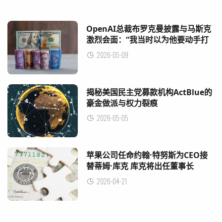
OpenAI总裁布罗克曼披露与马斯克
激烈会面：“我当时以为他要动手打
我”
2026-05-09
揭秘美国民主党募款机构ActBlue的
豪金做派与权力裂痕
2026-05-05
苹果公司任命约翰·特努斯为CEO接
替蒂姆·库克 库克将出任董事长
2026-04-21